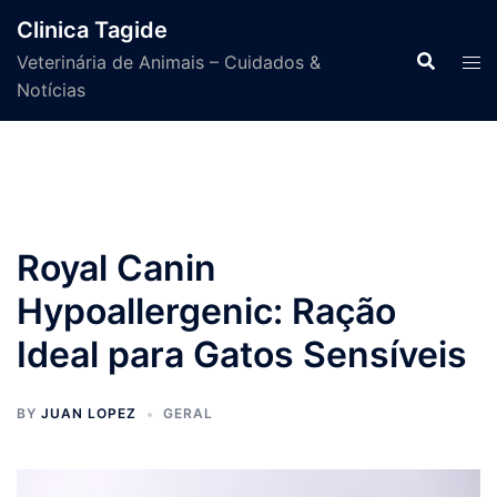
Skip
Clinica Tagide
to
Veterinária de Animais – Cuidados &
content
Notícias
Royal Canin
Hypoallergenic: Ração
Ideal para Gatos Sensíveis
BY
JUAN LOPEZ
GERAL