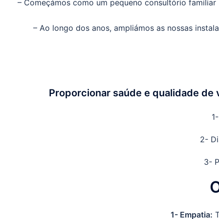
– Começámos como um pequeno consultório familiar n
– Ao longo dos anos, ampliámos as nossas insta
Proporcionar saúde e qualidade de 
1
2- Di
3- 
O
1- Empatia:
T