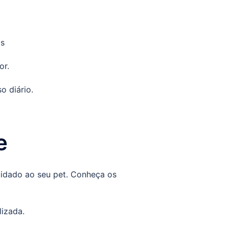
as
or.
o diário.
e
uidado ao seu pet. Conheça os
lizada.