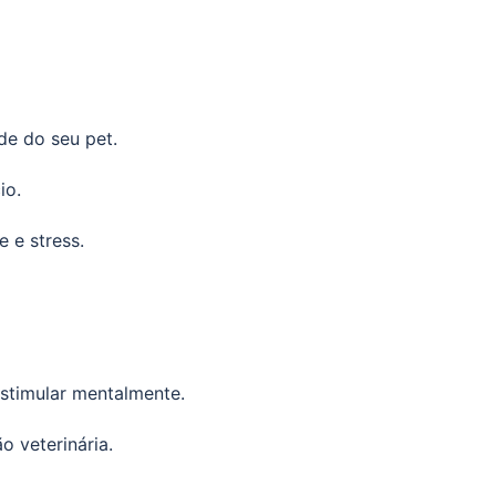
de do seu pet.
io.
 e stress.
estimular mentalmente.
 veterinária.