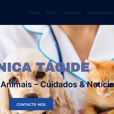
Home
BLOG
Sobre Nós
Especialidades
NICA TÁGIDE
 Animais – Cuidados & Notíci
CONTACTE-NOS