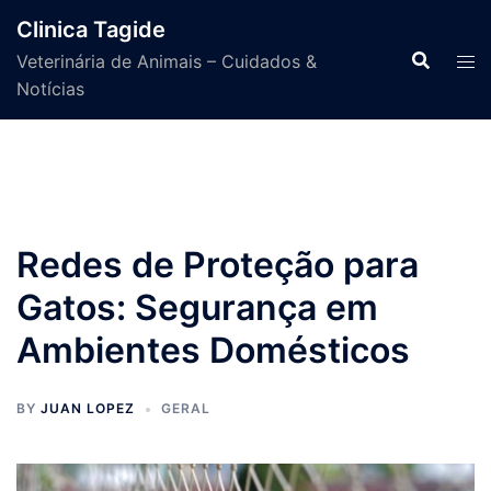
Skip
Clinica Tagide
to
Veterinária de Animais – Cuidados &
content
Notícias
Redes de Proteção para
Gatos: Segurança em
Ambientes Domésticos
BY
JUAN LOPEZ
GERAL