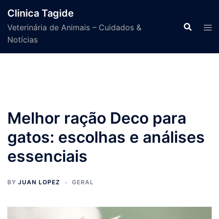
Skip
Clinica Tagide
to
Veterinária de Animais – Cuidados &
content
Notícias
Melhor ração Deco para
gatos: escolhas e análises
essenciais
BY
JUAN LOPEZ
GERAL