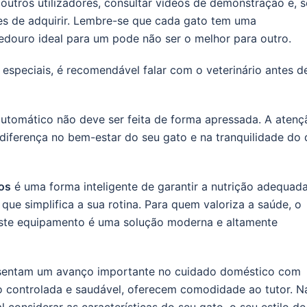
outros utilizadores, consultar vídeos de demonstração e, s
tes de adquirir. Lembre-se que cada gato tem uma
edouro ideal para um pode não ser o melhor para outro.
 especiais, é recomendável falar com o veterinário antes d
tomático não deve ser feita de forma apressada. A atenç
iferença no bem-estar do seu gato e na tranquilidade do 
os
é uma forma inteligente de garantir a nutrição adequad
e simplifica a sua rotina. Para quem valoriza a saúde, o
, este equipamento é uma solução moderna e altamente
sentam um avanço importante no cuidado doméstico com
controlada e saudável, oferecem comodidade ao tutor. N
 considerar as características do seu gato, o seu estilo de