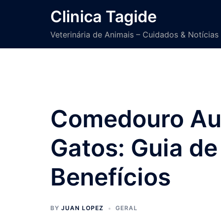
Skip
Clinica Tagide
to
content
Veterinária de Animais – Cuidados & Notícias
Comedouro Au
Gatos: Guia de
Benefícios
BY
JUAN LOPEZ
GERAL