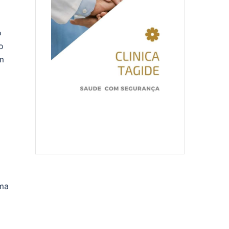
o
o
m
rma