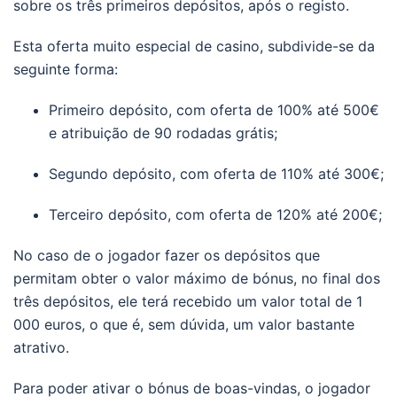
sobre os três primeiros depósitos, após o registo.
Esta oferta muito especial de casino, subdivide-se da
seguinte forma:
Primeiro depósito, com oferta de 100% até 500€
e atribuição de 90 rodadas grátis;
Segundo depósito, com oferta de 110% até 300€;
Terceiro depósito, com oferta de 120% até 200€;
No caso de o jogador fazer os depósitos que
permitam obter o valor máximo de bónus, no final dos
três depósitos, ele terá recebido um valor total de 1
000 euros, o que é, sem dúvida, um valor bastante
atrativo.
Para poder ativar o bónus de boas-vindas, o jogador