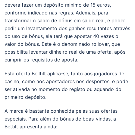
deverá fazer um depósito mínimo de 15 euros,
conforme indicado nas regras. Ademais, para
transformar o saldo de bónus em saldo real, e poder
pedir um levantamento dos ganhos resultantes através
do uso de bónus, ele terá que apostar 40 vezes o
valor do bónus. Este é o denominado rollover, que
possibilita levantar dinheiro real de uma oferta, após
cumprir os requisitos de aposta.
Esta oferta Belltilt aplica-se, tanto aos jogadores de
casino, como aos apostadores nos desportos, e pode
ser ativada no momento do registo ou aquando do
primeiro depósito.
A marca é bastante conhecida pelas suas ofertas
especiais. Para além do bónus de boas-vindas, a
Bettilt apresenta ainda: