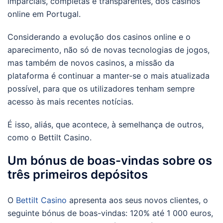
imparciais, completas e transparentes, dos casinos
online em Portugal.
Considerando a evolução dos casinos online e o
aparecimento, não só de novas tecnologias de jogos,
mas também de novos casinos, a missão da
plataforma é continuar a manter-se o mais atualizada
possível, para que os utilizadores tenham sempre
acesso às mais recentes notícias.
É isso, aliás, que acontece, à semelhança de outros,
como o Bettilt Casino.
Um bónus de boas-vindas sobre os
três primeiros depósitos
O
Bettilt Casino
apresenta aos seus novos clientes, o
seguinte bónus de boas-vindas: 120% até 1 000 euros,