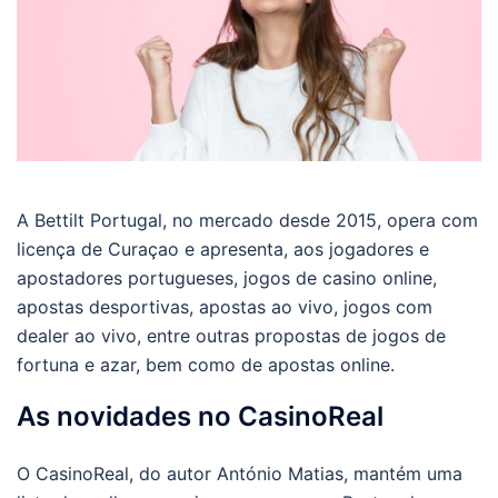
A Bettilt Portugal, no mercado desde 2015, opera com
licença de Curaçao e apresenta, aos jogadores e
apostadores portugueses, jogos de casino online,
apostas desportivas, apostas ao vivo, jogos com
dealer ao vivo, entre outras propostas de jogos de
fortuna e azar, bem como de apostas online.
As novidades no CasinoReal
O CasinoReal, do autor António Matias, mantém uma