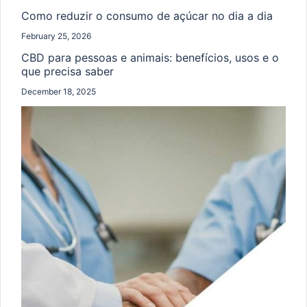
Como reduzir o consumo de açúcar no dia a dia
February 25, 2026
CBD para pessoas e animais: benefícios, usos e o
que precisa saber
December 18, 2025