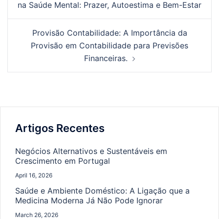
na Saúde Mental: Prazer, Autoestima e Bem-Estar
Provisão Contabilidade: A Importância da
Provisão em Contabilidade para Previsões
Financeiras.
Artigos Recentes
Negócios Alternativos e Sustentáveis em
Crescimento em Portugal
April 16, 2026
Saúde e Ambiente Doméstico: A Ligação que a
Medicina Moderna Já Não Pode Ignorar
March 26, 2026