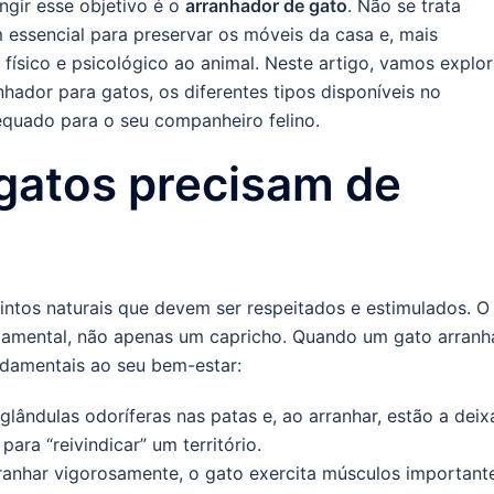
ngir esse objetivo é o
arranhador de gato
. Não se trata
essencial para preservar os móveis da casa e, mais
 físico e psicológico ao animal. Neste artigo, vamos explor
ador para gatos, os diferentes tipos disponíveis no
quado para o seu companheiro felino.
gatos precisam de
stintos naturais que devem ser respeitados e estimulados. O
tamental, não apenas um capricho. Quando um gato arranh
undamentais ao seu bem-estar:
ândulas odoríferas nas patas e, ao arranhar, estão a deix
ra “reivindicar” um território.
ranhar vigorosamente, o gato exercita músculos important