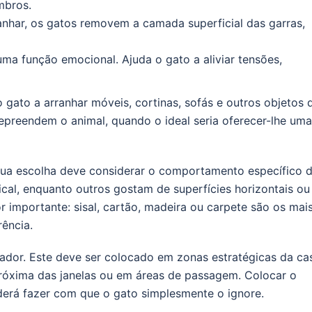
mbros.
anhar, os gatos removem a camada superficial das garras,
a função emocional. Ajuda o gato a aliviar tensões,
 gato a arranhar móveis, cortinas, sofás e outros objetos 
epreendem o animal, quando o ideal seria oferecer-lhe uma
 sua escolha deve considerar o comportamento específico 
ical, enquanto outros gostam de superfícies horizontais ou
or importante: sisal, cartão, madeira ou carpete são os mai
rência.
hador. Este deve ser colocado em zonas estratégicas da ca
róxima das janelas ou em áreas de passagem. Colocar o
erá fazer com que o gato simplesmente o ignore.