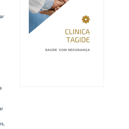
ar
a
ar
es,