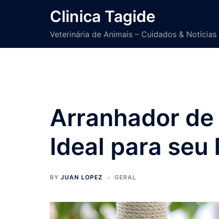
Skip
Clinica Tagide
to
content
Veterinária de Animais – Cuidados & Notícias
Arranhador de 
Ideal para seu 
BY
JUAN LOPEZ
GERAL