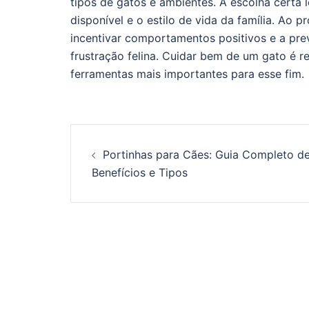
tipos de gatos e ambientes. A escolha certa 
disponível e o estilo de vida da família. Ao
incentivar comportamentos positivos e a pre
frustração felina. Cuidar bem de um gato é r
ferramentas mais importantes para esse fim.
Post
Portinhas para Cães: Guia Completo d
navigation
Benefícios e Tipos