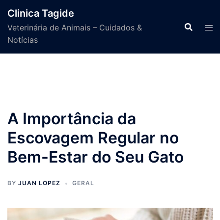
Skip
Clinica Tagide
to
Veterinária de Animais – Cuidados &
content
Notícias
A Importância da
Escovagem Regular no
Bem-Estar do Seu Gato
BY
JUAN LOPEZ
GERAL